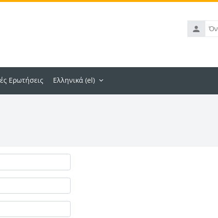
Όνομα
χρήστη
ές Ερωτήσεις
Ελληνικά ‎(el)‎