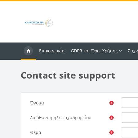
Μετάβαση στο κεντρικό περιεχόμενο
Επικοινωνία
GDPR και Όροι Χρήσης
Συχν
Contact site support
Όνομα
Διεύθυνση ηλε.ταχυδρομείου
Θέμα